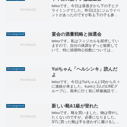
tetsuです。今日は昼過ぎから下の子とク
ライミングでした。昨日(土)にジムでイベ
ントがあったのですが私も下の子も参加
しなかったので、今日が初チャレンジと
なりました。結果は私も下の子も『全然
登れない…』って感じでした。イベント
課題なので、少...
宴会の酒量戦略と抽選会
Uncategorized
tetsuです。私はフィジカルを探求してい
ますので、自分の体調をずっと観察して
いて、特に就寝時心拍数については
POLARの心拍計(VeritySense)で毎日測定
しています。↓↓↓これをリストバンドに挟
んで寝るときに付けます。(ボールペン...
Yuiちゃん「ヘルシンキ」読んだ
Uncategorized
よ
tetsuです。今日はYuiちゃん(-19)から久々
に連絡が来ました。kumiと3人のLINEグ
ループに。南米に行く前に研修施設で頑
張っているようで、とてもうれしいで
す。Yuiちゃんとは本の話で友達になった
ので、課題図書を交換していて、提案...
新しい靴&1級が登れた
Uncategorized
tetsuです。靴を買いました。物は増やし
たくないのですが、必要になりました。
3/7に買った靴は手を使わずに履けるし軽
いし歩きやすいし、いつも履いているの