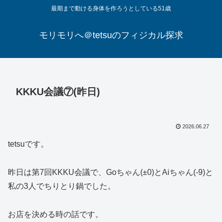
最期まで動ける身体を作ろうとしている51歳
モリモリへ＠tetsuのフィジカル探求
KKKU会議⑦(昨日)
2026.06.27
tetsuです。
昨日は第7回KKKU会議で、Goちゃん(±0)とAiちゃん(-9)と
私の3人でちりとり鍋でした。
お店を決める時の話です。