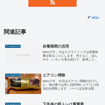
tetsu
関連記事
休養期間の活用
Uncategorized
tetsuです。やはりクライミングは長期休
養を取ることにします。何となく、ぼん
やり、いろいろ考え続けて、結局こうな
りました。スケジュールとしては、年パ
スが切れる2/4(水)にジムで登って、(預け
っぱなしの)荷物を一旦引き上げます。
2/8(日...
エアコン掃除
Uncategorized
tetsuです。今日はエアコン掃除の日でし
た。我が家では年に1回GWにエアコン(全
3台)を掃除します。パーツは出来る限り
取り外して、掃除機で吸ったり、風呂場
で洗ったりして、乾かします。本体は周
りを掃除機で吸ってから、雑巾で拭き掃
除をします。...
下半身の筋トレは最重要
Uncategorized