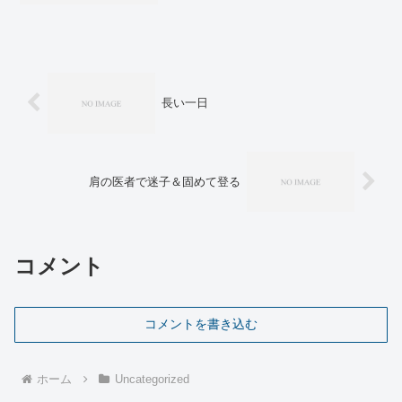
ですが、大きな弱点がありました。極端
に雨に弱いことです。弱い雨でもズクズ
クになります。...
長い一日
肩の医者で迷子＆固めて登る
コメント
コメントを書き込む
ホーム
Uncategorized