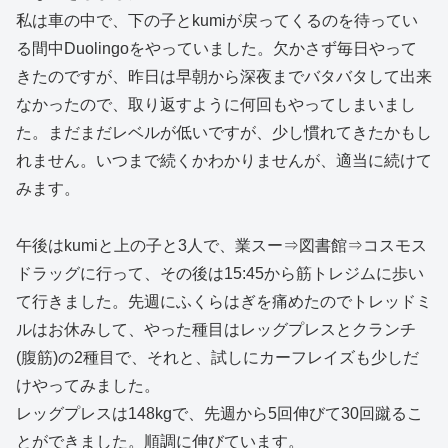
私は車の中で、下の子とkumiが戻ってくるのを待ってい
る間中Duolingoをやっていました。欠かさず毎日やって
きたのですが、昨日は早朝から深夜までバタバタして出来
なかったので、取り返すように何回もやってしまいまし
た。まだまだレベルが低いですが、少し慣れてきたかもし
れません。いつまで続くかわかりませんが、適当に続けて
みます。
午後はkumiと上の子と3人で、業スー⇒図書館⇒コスモス
ドラッグに行って、その後は15:45から筋トレジムに歩い
て行きました。先週にふくらはぎを痛めたのでトレッドミ
ルはお休みして、やった種目はレッグプレスとクランチ
(腹筋)の2種目で、それと、試しにカーフレイズも少しだ
けやってみました。
レッグプレスは148kgで、先週から5回伸びて30回蹴るこ
とができました。順調に伸びています。