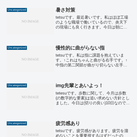
暑さ対策
Uncategorized
tetsuです。最近暑いです。私はほぼ工場
のような職場で働いているので、炎天下
の現場にも良く行きます。今日は朝に雨
が降って気温はマシでしたが、先週(金)は
本当に倒れそうなくらいに暑かったで
す。職場の同僚C係長やGoちゃんはピタ
ッとした長袖の...
慢性的に曲がらない指
Uncategorized
tetsuです。私は指に課題を抱えていま
す。↑これはちゃんと曲がる右手です。↑
中指の第二関節が曲がり切らない左手で
す。大きなケガをしたわけではありませ
んが、何年も前にこうなってしまいまし
た。そんなに痛くはないので、深く考え
ずにクライミングし...
img先輩とあいよっ！
Uncategorized
tetesuです。歩数に関して、今月は歩数
(の数字的な要素)は追い求めない方針とし
ました。今日は(切りの良い)10日なので、
その結果の中間報告です。方針通り、週
に少し夜散歩に行き、週末に少し朝散歩
をして、あとは数値を意識せずに今日(10
日)...
疲労感あり
Uncategorized
tetsuです。疲労感があります。疲労を溜
めないことを重要視するはずだったの