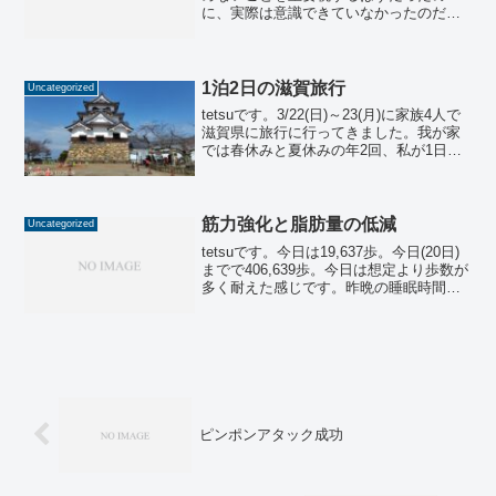
に、実際は意識できていなかったのだと
思います。「大事だと思う」と「実際に
考えて行動する」の差は大きいのでしょ
う。昼間に考えていましたが、おそらく
バランスが崩れてきた...
1泊2日の滋賀旅行
Uncategorized
tetsuです。3/22(日)～23(月)に家族4人で
滋賀県に旅行に行ってきました。我が家
では春休みと夏休みの年2回、私が1日休
暇を取って(日)(月)で1泊2日旅行に行くこ
とにしています。順番に行きたいところ
をリクエストしますが、今回は上の...
筋力強化と脂肪量の低減
Uncategorized
tetsuです。今日は19,637歩。今日(20日)
までで406,639歩。今日は想定より歩数が
多く耐えた感じです。昨晩の睡眠時間は
7:45でした。以前に「①多量歩行、
②7.5h以上寝る、③ブログ書く、の3つの
毎日実行を目指そうか」と書きま...
ピンポンアタック成功