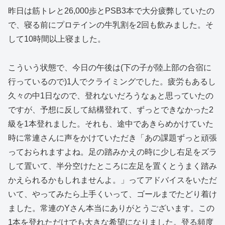
昨日は筋トレと26,000歩とPSB3本で大分疲弊していたの
で、寝る前にプロテインの牛乳割を2回も飲みました。そ
して10時間以上寝ました。
こういう状態で、今日の午後は(下の子が陸上部の合宿に
行っているので)1人でクライミングでした。疲労もあるし
久々の中1日なので、登れないだろうなぁと思っていたの
ですが、予想に反して結構登れて、ずっとできなかった2
級を1本登れました。それも、途中であきらめかけていた
時に常連さんに声をかけていただき「あの課題ずっと頑張
っておられますよね。足の踏みかえの時に少し右足をズラ
して置いて、半分空けたところに左足を置くとうまく踏み
かえられるかもしれませんよ。」ってアドバイスをいただ
いて、やってみたら上手くいって、ゴールまでたどり着け
ました。常連のYさん本当にありがとうございます。この
1本を登れただけでも大きな希望になりました。登る頻度