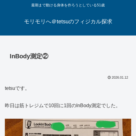
最期まで動ける身体を作ろうとしている51歳
モリモリへ＠tetsuのフィジカル探求
InBody測定②
2026.01.12
tetsuです。
昨日は筋トレジムで10回に1回のInBody測定でした。