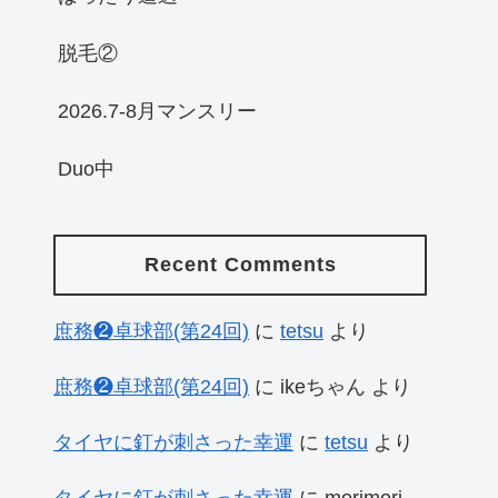
脱毛②
2026.7-8月マンスリー
Duo中
Recent Comments
庶務❷卓球部(第24回)
に
tetsu
より
庶務❷卓球部(第24回)
に
ikeちゃん
より
タイヤに釘が刺さった幸運
に
tetsu
より
タイヤに釘が刺さった幸運
に
morimori