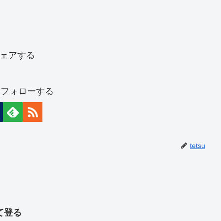
ェアする
uをフォローする
tetsu
て登る