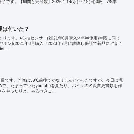
す。【期間と完登数】2026.1.14(水)～2.8(日)3級 7/8本
運は付いた？
くります。●心拍センサー(2021年6月購入:4年半使用)⇒既に同じ
ヤホン)(2021年8月購入⇒2023年7月に故障し保証で新品に:合計4
...
良2日目です。昨晩は39℃前後でかなりしんどかったですが、今日は概
ので、たまっていたyoutubeを見たり、バイクの名義変更書類を作
をやったりと、やるべきこ...