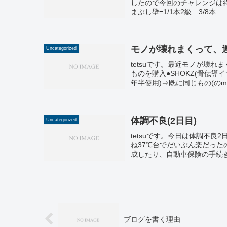
したので今回のチャレンジは終了で
まぶし壁=1/1本2級 3/8本...
モノが壊れまくって、
Uncategorized
tetsuです。最近モノが壊れま
ものを購入●SHOKZ(骨伝導イ
年半使用)⇒既に同じもの(のmini
体調不良(2日目)
Uncategorized
tetsuです。今日は体調不
ね37℃台でだいぶん楽だった
成したり、自動車保険の手続き
ブログを書く理由