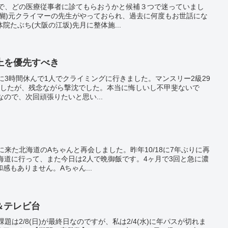
るので、どの医療従事者に診てもらおうかと候補３つで迷っていまし
醍醐)元クライマーの先生がやっておられ、過去に何度もお世話にな
たぶち(大阪の江坂)先月に整体施...
上を優先すべき
方に3時間休んで1人でクライミングに行きました。マンスリー2級29
ましたが、残念ながら撃沈でした。本当に悔しいし不甲斐ないで
スなので、次回頑張りたいと思い...
西に来た北海道のAちゃんと再会しました。昨年10/18に7年ぶりに再
海道に行って、また今日は2人で晩御飯です。4ヶ月で3回と急に濃
感もありません。Aちゃん...
ー＆テレビ台
課題は2/8(日)が最終日なのですが、私は2/4(水)に年パスが切れま