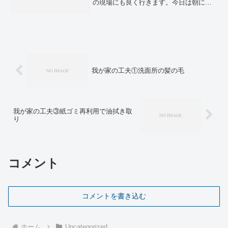
の現場にも良く行きます。今日は朝に雨
が降って気温はマシでしたが、先週(金)は
本当に倒れそうなくらいに暑かったで
す。職場の同僚C係長やGoちゃんはピタ
ッとした長袖の...
我が家の工夫①洗面所の髪の毛
我が家の工夫③紙ゴミ再利用で油拭き取
り
コメント
コメントを書き込む
ホーム
Uncategorized