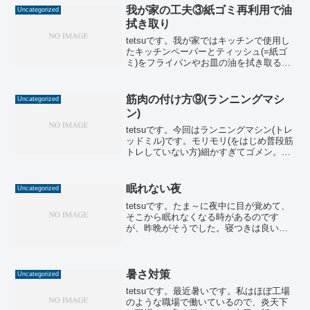
薬をもらってきまし...
我が家の工夫③紙ゴミ再利用で油
Uncategorized
拭き取り
tetsuです。我が家ではキッチンで使用し
たキッチンペーパーとティッシュ(=紙ゴ
ミ)をフライパンやお皿の油を拭き取るた
めに取っておきます。もちろん汚れ物を
拭いた紙ゴミは直ぐに捨てますが、水分
を拭き取っただけのものなど乾いたら使
筋肉の付け方⑨(ランニングマシ
Uncategorized
える紙ゴミも結...
ン)
tetsuです。今回はランニングマシン(トレ
ッドミル)です。モリモリ(をはじめ普段筋
トレしていない方)細かすぎてゴメン。で
も、これで最後。①レッグプレス(下半
身)②ラットプルダウン(広背筋)③クラン
チ(腹筋)④懸垂⑤ランニングマシ
眠れない夜
Uncategorized
ン ...
tetsuです。たま～に夜中に目が覚めて、
そこから眠れなくなる時があるのです
が、昨晩がそうでした。寝つきは良い方
なので、だいたいは直ぐに入眠できます
が、ほぼ毎日2～3時頃にトイレに一度起
きます。眠れなくなるのは大体がそのタ
イミングです。昨晩...
暑さ対策
Uncategorized
tetsuです。最近暑いです。私はほぼ工場
のような職場で働いているので、炎天下