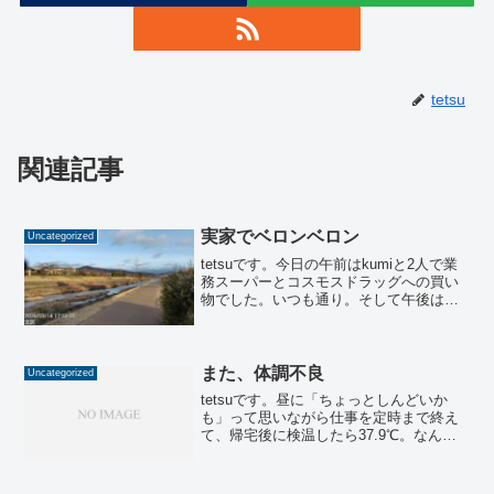
tetsu
関連記事
実家でベロンベロン
Uncategorized
tetsuです。今日の午前はkumiと2人で業
務スーパーとコスモスドラッグへの買い
物でした。いつも通り。そして午後は筋
トレです。レッグプレス128kgは今日も伸
びるかと思いきや、38回で前回と同じ回
数でした。蹴りながら「何かシンド
イ・・・」...
また、体調不良
Uncategorized
tetsuです。昼に「ちょっとしんどいか
も」って思いながら仕事を定時まで終え
て、帰宅後に検温したら37.9℃。なん
で〜😱前回の反省もあって、直ぐにかか
りつけの医院へ。診断は「インフルは無
いと思うわ。軽い風邪かな。」でした。