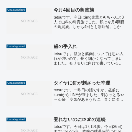
のですが、結局①のAno先生がLINEをく
れて、今...
今月4回目の鳥貴族
Uncategorized
tetsuです。今日はimg先輩とAiちゃんと3
人で山科の鳥貴族でした。私は今月4回目
の鳥貴族。しかも4回とも別店舗。しかも
3回はimg先輩と一緒。最近の鳥貴族率が
高い理由は明白で、img先輩が完全鳥貴族
派だからです。何回も複数他の店の選
択...
歯の手入れ
Uncategorized
tetsuです。脂肪と筋肉については思い入
れが強いので、長く細かくなってしまい
ました。モリモリに向けて書いているの
に、モリモリは分かりにくかったかもし
れないわ～。ゴメン。前に書きました
が、私が健康のために意識している項目
は５つです。 1.筋...
タイヤに釘が刺さった幸運
Uncategorized
tetsuです。一昨日の話ですが、昼前に
kumiからLINEが来ました。刺さっとるや
～ん😂「空気があるうちに、直ぐにタイ
ヤ屋に電話して持っていって～」って
LINEに書くも伝わらず。仕事の合間を縫
って電話をかけたら、「電話待ってて
ん」って、早...
登れないのに🍺🍖の連続
Uncategorized
tetsuです。今日は17,191歩。今日(26日)
まで539,275歩。昨晩の睡眠時間は4:59。