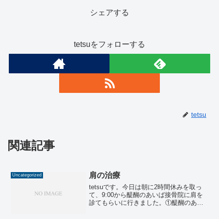
シェアする
tetsuをフォローする
tetsu
関連記事
肩の治療
Uncategorized
tetsuです。今日は朝に2時間休みを取っ
て、9:00から醍醐のあいば接骨院に肩を
診てもらいに行きました。①醍醐のあい
ば接骨院、②クライマー整体院たぶち、
③筋肉ドクターの整形外科と迷っていた