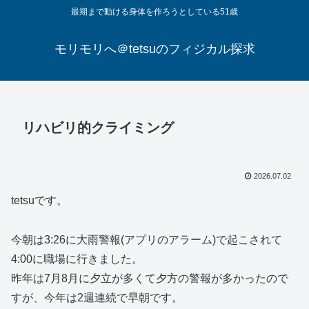
最期まで動ける身体を作ろうとしている51歳
モリモリへ＠tetsuのフィジカル探求
リハビリ的クライミング
2026.07.02
tetsuです。
今朝は3:26に大雨警報(アプリのアラーム)で起こされて
4:00に職場に行きました。
昨年は7月8月に夕立が多くて夕方の警報が多かったので
すが、今年は2週連続で早朝です。