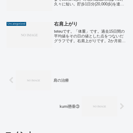
久々に短い。貯歩1日分(20,000歩)を達成
したいのですが、一進一退です。前回書
いたとおり、今日は日曜でしたが朝から
出勤でした。現場に行っ...
右肩上がり
Uncategorized
teteuです。「体重」です。過去15日間の
平均値をその日の値とした点をつないだ
グラフです。右肩上がりです。2か月前
(2/23前後)は56.1～56.2kg程度だった体重
が、直近では57.0～57.1kg程度ですの
で、約1kg増加しています...
肩の治療
kumi懸垂③