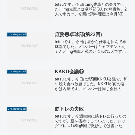
tetsuです。今日はimg先輩との会食でし
た。img先輩とは卓球部(3人)で鳥貴族、2
人で串カツ、今回は鶏料理屋と今月3回目
です。今回のお店は駅近で美味しくて、
しかも一品350円均一(鳥貴族でも390円)
と激安の三拍子そろったお店です。1...
庶務❷卓球部(第23回)
Uncategorized
tetsuです。今日は昼から仕事を休んで卓
球部でした。メンバーはキャプテンikeち
ゃんとimg先輩と私のいつもの3人です。
今回は各自で昼食をとって下京区の卓球
場に14時前に集合でした。これまでは親
戚の家を無償で使わせてもらっていたの
で、初め...
KKKU会議⑤
Uncategorized
tetsuです。今日は第5回KKKU会議で、和
牛焼肉食べ放題でした。KKKUが何の略
かは内緒です。メンバーは同じ会社の同
じ職種の男子(±0)と女子(-9)と私の3人で
す。私は今の会社で働き始めて28年目に
なりますが、仕事をきっかけに知り合
っ...
筋トレの失敗
Uncategorized
tetsuです。今週㈪㈷に筋トレに行ったの
ですが、腰を痛めてしまいました。レッ
グプレス148kg5回で微妙までは書いたの
ですが、その後1週間毎に、6回、7回とな