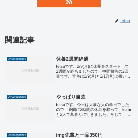
tetsu
関連記事
休養2週間経過
Uncategorized
tetsuです。2/9(月)に休養をスタートして
2週間が経ちましたので、中間報告の2回
目です。青色は2/9(月)と2/17(月)に書いた
内容です。【目的①】腰と左前腕を治
す・風呂やサウナで温まったり、散歩し
たりして、血行を良くする ⇒風呂は...
やっぱり自炊
Uncategorized
tetsuです。今日は大事な人の命日でした
ので、昼間に2時間の休みを取って、kumi
と2人で墓参りに行きました。そして、帰
り道にステーキランチでも食べようかっ
て考えていたのですが、結局近所のスー
パーでステーキ用のお肉を買って家で焼
くことにし...
img先輩と一品350円
Uncategorized