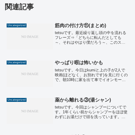
関連記事
筋肉の付け方⑪(まとめ)
Uncategorized
tetsuです。最近繰り返し頭の中を流れる
フレーズ⇒「どちらに転んだとしても
～、それはやはり僕だろう～、このスニ
ーカーの紐を結んだならさぁ行こう～」
Mr.Childrenの「優しい歌」ですが、僕の
頭の中ではbankbandのゆっくりバージ
ョ...
やっぱり暇は怖いかも
Uncategorized
tetsuです。今日はkumiと上の子が2人で
映画(ほどなく、お別れです)を見に行くの
で、朝10時に家を出て車でイオンモール
京都まで送りました。帰ってきて思った
こと。 「やることが…、無い…」私は
いつもスケジュール満タンで常に何かし
ています...
薬から離れる③(湯シャン)
Uncategorized
tetsuです。今回はシャンプーについてで
す。1年くらい前からシャンプーをほぼ使
わずにお湯だけで頭を洗っています。き
っかけは2人です。①美容師MKさん
「シャンプーなんてしなくて良いです
よ。するとしても低刺激のシャンプーを