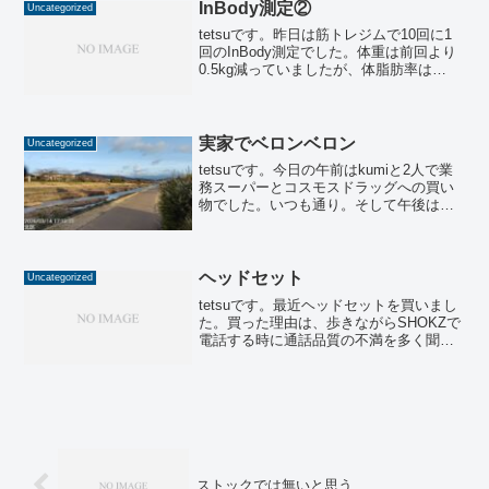
使って、頭皮は洗わ...
InBody測定②
Uncategorized
tetsuです。昨日は筋トレジムで10回に1
回のInBody測定でした。体重は前回より
0.5kg減っていましたが、体脂肪率は
5.3%⇒7.1%と増えてしまいました。体脂
肪量が2.9kg⇒3.9kgと増加して、その分
筋肉量が0.8kgほど減っ...
実家でベロンベロン
Uncategorized
tetsuです。今日の午前はkumiと2人で業
務スーパーとコスモスドラッグへの買い
物でした。いつも通り。そして午後は筋
トレです。レッグプレス128kgは今日も伸
びるかと思いきや、38回で前回と同じ回
数でした。蹴りながら「何かシンド
イ・・・」...
ヘッドセット
Uncategorized
tetsuです。最近ヘッドセットを買いまし
た。買った理由は、歩きながらSHOKZで
電話する時に通話品質の不満を多く聞く
からです。前にも書きましたが、私は平
日の昼休みは昼食後に職場の周りを15分
くらい散歩します。そして散歩しながら
電話します。...
ストックでは無いと思う