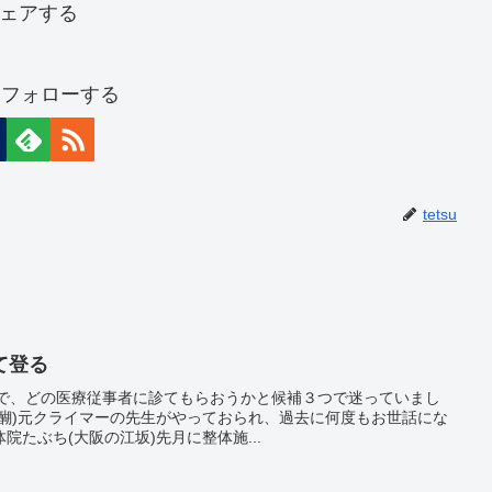
ェアする
uをフォローする
tetsu
て登る
るので、どの医療従事者に診てもらおうかと候補３つで迷っていまし
醍醐)元クライマーの先生がやっておられ、過去に何度もお世話にな
たぶち(大阪の江坂)先月に整体施...