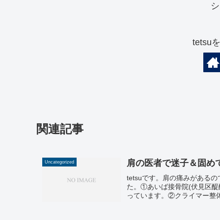
シ
tets
関連記事
肩の医者で迷子＆固め
Uncategorized
tetsuです。肩の痛みがあ
た。①あいば接骨院(伏見区
っています。②クライマー整体院