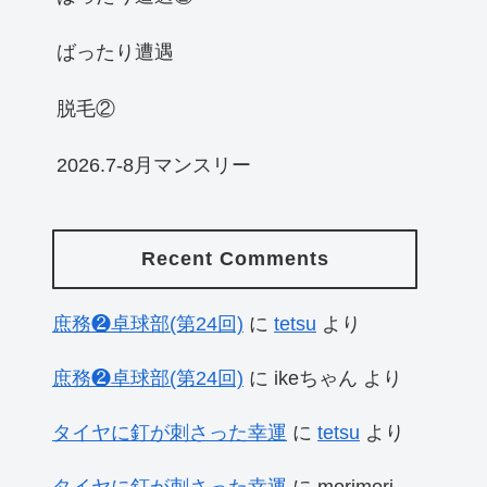
ばったり遭遇
脱毛②
2026.7-8月マンスリー
Recent Comments
庶務❷卓球部(第24回)
に
tetsu
より
庶務❷卓球部(第24回)
に
ikeちゃん
より
タイヤに釘が刺さった幸運
に
tetsu
より
タイヤに釘が刺さった幸運
に
morimori