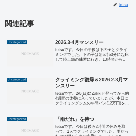
tetsu
関連記事
2026.3-4月マンスリー
Uncategorized
tetsuです。今日の午後は下の子とクライ
ミングでした。下の子は朝5時50分に起床
して陸上部の練習に行き、13時頃から私
と3時間ほどクライミングに行き、19～22
時は塾に行く過密スケジュールです。で
も、一緒に登っていても明るく元気でし
たので...
クライミング復帰＆2026.2-3月マ
Uncategorized
ンスリー
tetsuです。2/8(日)にZakkiと登ってから約
4週間の休養に入っていましたが、本日に
クライミングジムの年間パス(12万円)を購
入してクライミング生活に復帰しまし
た。ちょうど今日がマンスリー最終日だ
ったので、今回のマンスリーは今日1日...
「雨だれ」を待つ
Uncategorized
tetsuです。今日は後ろ2時間の休みを取
って、1人でクライミングでした。雨だっ