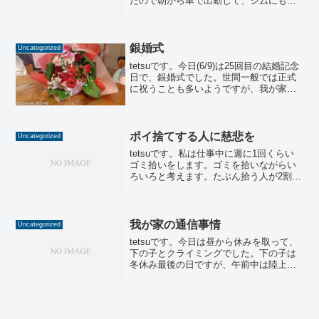
たので朝から車で出勤して、ジムにも車
で移動して、15:40頃から登り始めまし
た。何回やっても出来ない3級に何度もト
ライしましたが、やっぱりできませんで
した。次回...
銀婚式
Uncategorized
tetsuです。今日(6/9)は25回目の結婚記念
日で、銀婚式でした。世間一般では正式
に祝うことも多いようですが、我が家は
その辺が無頓着で、「何年目やったっ
け？」といったやり取りをして、やっと
銀婚式に気付いた感じです。お祝いなの
で、行きつけ...
ポイ捨てする人に慈悲を
Uncategorized
tetsuです。私は仕事中に週に1回くらい
ゴミ拾いをします。ゴミを拾いながらい
ろいろと考えます。たぶん拾う人が2割
で、ポイ捨てする人が2割で、拾いも捨て
もしない人が6割かな、とか。私のゴミ拾
いは仕事の一環です。私のように仕事で
ゴミを拾ってい...
我が家の通信事情
Uncategorized
tetsuです。今日は昼から休みを取って、
下の子とクライミングでした。下の子は
冬休み最後の日ですが、午前中は陸上部
の練習に行って午後はクライミングなの
で、続けての運動です。でも、流石に中1
の若さで、ずっと出来なかったマンスリ
ー4級の19と1...