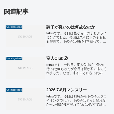
関連記事
調子が良いのは何故なのか
Uncategorized
tetsuです。今日は昼から下の子とクライ
ミングでした。今回は久々に下の子も私
も好調で、下の子は4級を1本登れて、私
も3級を2本登れました。下の子は、強度
の高い陸上部の練習や、今月の難しすぎ
る課題を前に、モチベーションが上がら
ない状態が続い...
変人Club②
Uncategorized
tetsuです。一昨日に変人Club①で飲みに
行ったyuiちゃんが今日は我が家に来てく
れました。なぜ、来ることになったのか
の紹介です。10月初旬に私がyuiちゃんと
久々に話しました。1年ぶりくらいでしょ
うか。tetsu「久しぶり～、元気にし...
2026.7-8月マンスリー
Uncategorized
tetsuです。今日は11時から下の子とクラ
イミングでした。下の子はずっと登れな
かった4級が1本登れて4級は4/7本で終了
です。ゴール前まで行けた課題も2つあり
ましたし、復活傾向です。私は前回から