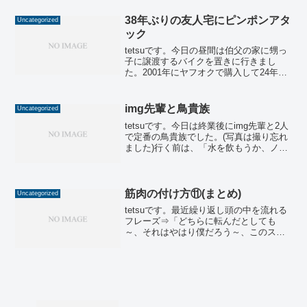
触りだした2級30番を登れて、久々に動画
も撮...
38年ぶりの友人宅にピンポンアタ
Uncategorized
ック
tetsuです。今日の昼間は伯父の家に甥っ
子に譲渡するバイクを置きに行きまし
た。2001年にヤフオクで購入して24年間
も所有していたので手放すことに残念な
気持ちはありますが、甥っ子が乗ってく
れるのなら、それはそれで嬉しいです。
img先輩と鳥貴族
Uncategorized
伯母はデイサー...
tetsuです。今日は終業後にimg先輩と2人
で定番の鳥貴族でした。(写真は撮り忘れ
ました)行く前は、「水を飲もうか、ノン
アルを飲もうか、alc量をどう抑える
か…」なんて妄想していましたが、いざ
注文のタイミングになると迷わずメガハ
イをポチる...
筋肉の付け方⑪(まとめ)
Uncategorized
tetsuです。最近繰り返し頭の中を流れる
フレーズ⇒「どちらに転んだとしても
～、それはやはり僕だろう～、このスニ
ーカーの紐を結んだならさぁ行こう～」
Mr.Childrenの「優しい歌」ですが、僕の
頭の中ではbankbandのゆっくりバージ
ョ...